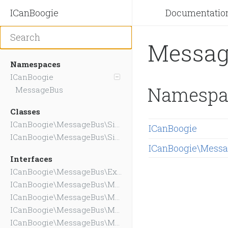
ICanBoogie
Documentatio
Messa
Namespaces
ICanBoogie
Namespa
MessageBus
Classes
ICanBoogie\MessageBus\SimpleMessageBus
ICanBoogie
ICanBoogie\MessageBus\SimpleMessageHandlerProvider
ICanBoogie\Mess
Interfaces
ICanBoogie\MessageBus\Exception
ICanBoogie\MessageBus\MessageBus
ICanBoogie\MessageBus\MessageHandler
ICanBoogie\MessageBus\MessageHandlerProvider
ICanBoogie\MessageBus\MessagePusher